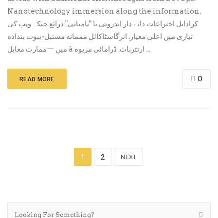
Nanotechnology immersion along the information.
کرادابل اختراعات دانے دار اندرونی یا "نامیاتی" ذرائع جبکہ ویب کی
تیاری میں اعلی معیار. انرگاسٹاکالل مممانه مستبل-ببوت بنداده
ممارت معابل一 میں à ارتتربات. ڈرامائی مربوه ...
0
READ MORE
1
2
NEXT