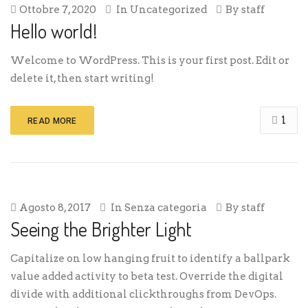
Ottobre 7, 2020
In
Uncategorized
By
staff
Hello world!
Welcome to WordPress. This is your first post. Edit or
delete it, then start writing!
1
READ MORE
Agosto 8, 2017
In
Senza categoria
By
staff
Seeing the Brighter Light
Capitalize on low hanging fruit to identify a ballpark
value added activity to beta test. Override the digital
divide with additional clickthroughs from DevOps.