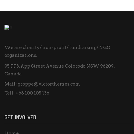
We are charity/ non-profit/ fundraising/ NGO
organizations.
95 FF3, App Street Avenue Colorodo NSW 96209,
Canada
Mail:
groppe@victorthemes.com
Tell:
+68 100 105 136
GET INVOLVED
Home