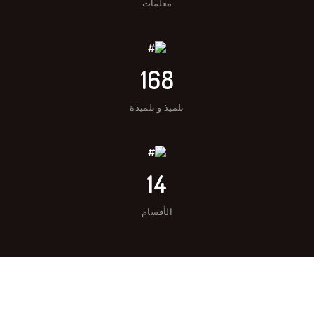
معلمات
168
تلميذ و تلميذة
14
الأقسام